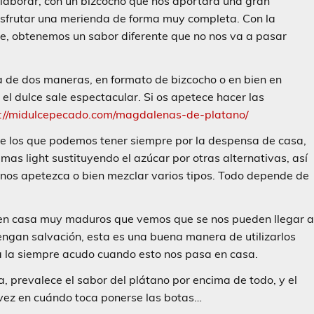
elaborar, con un bizcocho que nos aportará una gran
isfrutar una merienda de forma muy completa. Con la
ate, obtenemos un sabor diferente que no nos va a pasar
a de dos maneras, en formato de bizcocho o en bien en
el dulce sale espectacular. Si os apetece hacer las
s://midulcepecado.com/magdalenas-de-platano/
de los que podemos tener siempre por la despensa de casa,
s light sustituyendo el azúcar por otras alternativas, así
 nos apetezca o bien mezclar varios tipos. Todo depende de
en casa muy maduros que vemos que se nos pueden llegar 
engan salvación, esta es una buena manera de utilizarlos
 a la siempre acudo cuando esto nos pasa en casa.
, prevalece el sabor del plátano por encima de todo, y el
 vez en cuándo toca ponerse las botas…