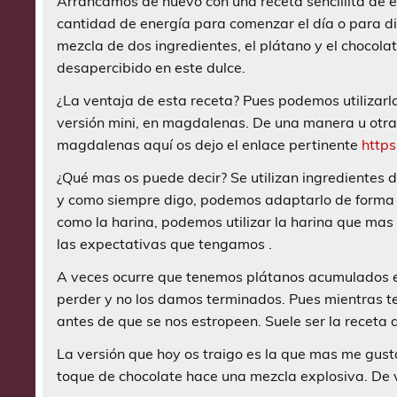
Arrancamos de nuevo con una receta sencillita de 
cantidad de energía para comenzar el día o para d
mezcla de dos ingredientes, el plátano y el chocol
desapercibido en este dulce.
¿La ventaja de esta receta? Pues podemos utilizarl
versión mini, en magdalenas. De una manera u otra 
magdalenas aquí os dejo el enlace pertinente
http
¿Qué mas os puede decir? Se utilizan ingredientes 
y como siempre digo, podemos adaptarlo de forma ma
como la harina, podemos utilizar la harina que mas
las expectativas que tengamos .
A veces ocurre que tenemos plátanos acumulados 
perder y no los damos terminados. Pues mientras t
antes de que se nos estropeen. Suele ser la receta
La versión que hoy os traigo es la que mas me gusta
toque de chocolate hace una mezcla explosiva. De