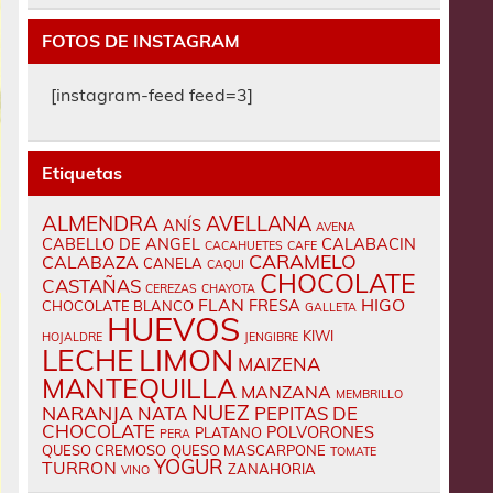
FOTOS DE INSTAGRAM
[instagram-feed feed=3]
Etiquetas
ALMENDRA
AVELLANA
ANÍS
AVENA
CABELLO DE ANGEL
CALABACIN
CACAHUETES
CAFE
CARAMELO
CALABAZA
CANELA
CAQUI
CHOCOLATE
CASTAÑAS
CEREZAS
CHAYOTA
FLAN
HIGO
FRESA
CHOCOLATE BLANCO
GALLETA
HUEVOS
KIWI
HOJALDRE
JENGIBRE
LECHE
LIMON
MAIZENA
MANTEQUILLA
MANZANA
MEMBRILLO
NUEZ
NARANJA
NATA
PEPITAS DE
CHOCOLATE
POLVORONES
PLATANO
PERA
QUESO CREMOSO
QUESO MASCARPONE
TOMATE
YOGUR
TURRON
ZANAHORIA
VINO