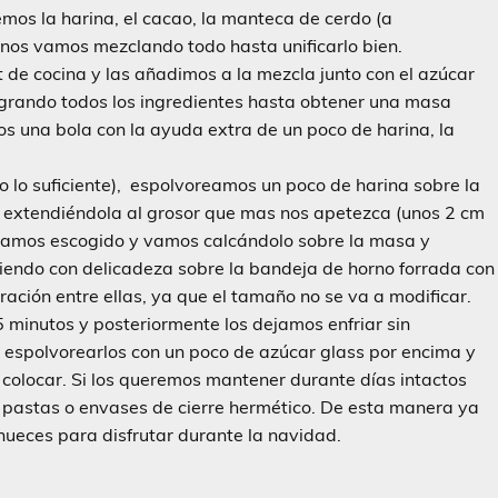
os la harina, el cacao, la manteca de cerdo (a
anos vamos mezclando todo hasta unificarlo bien.
t de cocina y las añadimos a la mezcla junto con el azúcar
egrando todos los ingredientes hasta obtener una masa
s una bola con la ayuda extra de un poco de harina, la
 lo suficiente), espolvoreamos un poco de harina sobre la
 ir extendiéndola al grosor que mas nos apetezca (unos 2 cm
yamos escogido y vamos calcándolo sobre la masa y
iendo con delicadeza sobre la bandeja de horno forrada con
ación entre ellas, ya que el tamaño no se va a modificar.
minutos y posteriormente los dejamos enfriar sin
 espolvorearlos con un poco de azúcar glass por encima y
olocar. Si los queremos mantener durante días intactos
s pastas o envases de cierre hermético. De esta manera ya
nueces para disfrutar durante la navidad.