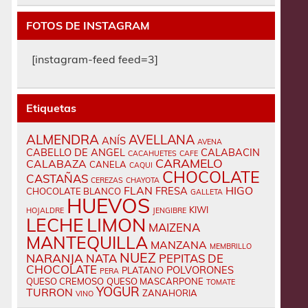
FOTOS DE INSTAGRAM
[instagram-feed feed=3]
Etiquetas
ALMENDRA
AVELLANA
ANÍS
AVENA
CABELLO DE ANGEL
CALABACIN
CACAHUETES
CAFE
CARAMELO
CALABAZA
CANELA
CAQUI
CHOCOLATE
CASTAÑAS
CEREZAS
CHAYOTA
FLAN
HIGO
FRESA
CHOCOLATE BLANCO
GALLETA
HUEVOS
KIWI
HOJALDRE
JENGIBRE
LECHE
LIMON
MAIZENA
MANTEQUILLA
MANZANA
MEMBRILLO
NUEZ
NARANJA
NATA
PEPITAS DE
CHOCOLATE
POLVORONES
PLATANO
PERA
QUESO CREMOSO
QUESO MASCARPONE
TOMATE
YOGUR
TURRON
ZANAHORIA
VINO